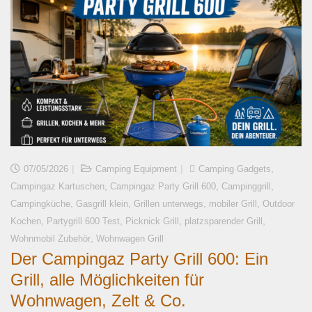
,
07/05/2026
Camping Equipment
Camping Gadgets
,
,
,
Campingaz Kartuschen
Campingaz Party Grill 600
Campinggrill
,
,
,
,
Campingküche
Gasgrill klein
Grillen unterwegs
mobiler Grill
Outdoor
,
,
,
,
Kochen
Partygrill 600 Test
Picknick Grill
platzsparender Grill
,
Wohnmobil Zubehör
Wohnwagen Grill
Der Campingaz Party Grill 600: Ein
Grill, alle Möglichkeiten für
Wohnwagen, Zelt & Co.