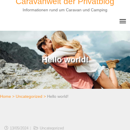
Caravanwelt der Privatblog
to
Informationen rund um Caravan und Camping
content
Hello world!
Home
>
Uncategorized
>
Hello world!
13/05/2024
Uncategorized