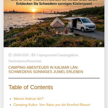
,
29/05/2026
Capmgrounds/Campingplätze
Destinations/Reiseziele
CAMPING-ABENTEUER IN KALMAR LÄN:
SCHWEDENS SONNIGES JUWEL ERLEBEN
Table of Contents
Warum Kalmar län?
Camping-Kultur: Von Natur pur bis Komfort-Resort