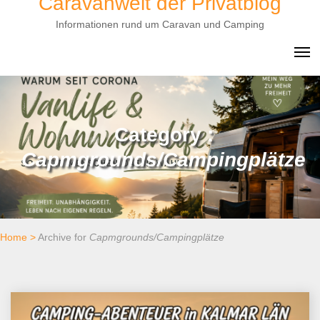
Caravanwelt der Privatblog
to
Informationen rund um Caravan und Camping
content
Category :
Capmgrounds/Campingplätze
Home
>
Archive for
Capmgrounds/Campingplätze