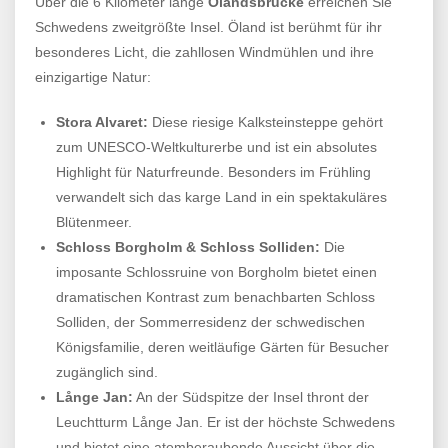
Über die 6 Kilometer lange
Ölandsbrücke
erreichen Sie
Schwedens zweitgrößte Insel. Öland ist berühmt für ihr
besonderes Licht, die zahllosen Windmühlen und ihre
einzigartige Natur:
Stora Alvaret:
Diese riesige Kalksteinsteppe gehört
zum UNESCO-Weltkulturerbe und ist ein absolutes
Highlight für Naturfreunde. Besonders im Frühling
verwandelt sich das karge Land in ein spektakuläres
Blütenmeer.
Schloss Borgholm & Schloss Solliden:
Die
imposante Schlossruine von Borgholm bietet einen
dramatischen Kontrast zum benachbarten Schloss
Solliden, der Sommerresidenz der schwedischen
Königsfamilie, deren weitläufige Gärten für Besucher
zugänglich sind.
Långe Jan:
An der Südspitze der Insel thront der
Leuchtturm Långe Jan. Er ist der höchste Schwedens
und bietet eine atemberaubende Aussicht über die