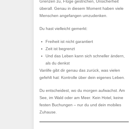
Corona
Grenzen zu, Flüge gestrichen, Unsicherheit
so
überall. Genau in diesem Moment haben viele
viele
Menschen angefangen umzudenken.
Menschen
Du hast vielleicht gemerkt:
Vanlife
und
Freiheit ist nicht garantiert
Wohnwagenlife
Zeit ist begrenzt
leben
Und das Leben kann sich schneller ändern,
als du denkst
Vanlife gibt dir genau das zurück, was vielen
gefehlt hat: Kontrolle über dein eigenes Leben.
Du entscheidest, wo du morgen aufwachst. Am
See, im Wald oder am Meer. Kein Hotel, keine
festen Buchungen – nur du und dein mobiles
Zuhause.