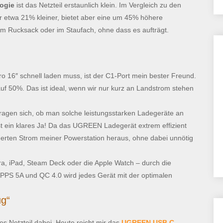
ogie
ist das Netzteil erstaunlich klein. Im Vergleich zu den
er etwa 21% kleiner, bietet aber eine um 45% höhere
im Rucksack oder im Staufach, ohne dass es aufträgt.
16″ schnell laden muss, ist der C1-Port mein bester Freund.
uf 50%. Das ist ideal, wenn wir nur kurz an Landstrom stehen
fragen sich, ob man solche leistungsstarken Ladegeräte an
ist ein klares Ja! Da das UGREEN Ladegerät extrem effizient
erten Strom meiner Powerstation heraus, ohne dabei unnötig
, iPad, Steam Deck oder die Apple Watch – durch die
, PPS 5A und QC 4.0 wird jedes Gerät mit der optimalen
ug“
es Netzteil dabei. Heute reicht mir das
UGREEN USB C