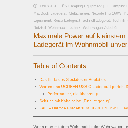
03/07/2026
Camping Equipment
Camping 
,
,
,
MacBook Ladegerät
Multicharger
Nexode Pro 160W
PD
,
,
,
Equipment
Reise Ladegerät
Schnellladegerät
Technik 
,
,
Netzteil
Wohnmobil Technik
Wohnwagen Zubehör
Maximale Power auf kleinst
Ladegerät im Wohnmobil unverz
Table of Contents
Das Ende des Steckdosen-Roulettes
Warum das UGREEN USB C Ladegerät perfekt fü
Performance, die überzeugt:
Schluss mit Kabelsalat: „Eins ist genug“
FAQ – Häufige Fragen zum UGREEN USB C Lad
Wenn man mit dem Wohnmobil oder Wohnwagen unter