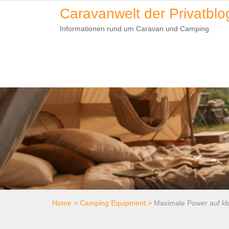
Skip
Caravanwelt der Privatblo
to
Informationen rund um Caravan und Camping
content
Home
>
Camping Equipment
>
Maximale Power auf k