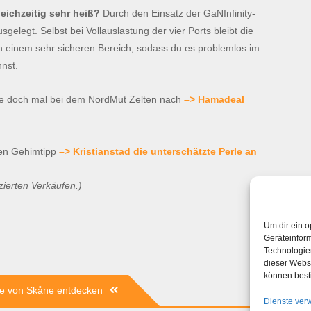
eichzeitig sehr heiß?
Durch den Einsatz der GaNInfinity-
gelegt. Selbst bei Vollauslastung der vier Ports bleibt die
 einem sehr sicheren Bereich, sodass du es problemlos im
nst.
e doch mal bei dem NordMut Zelten nach
–> Hamadeal
ren Gehimtipp
–> Kristianstad die unterschätzte Perle an
zierten Verkäufen.)
Um dir ein o
Geräteinfor
Technologien
dieser Websi
können best
rle von Skåne entdecken
Dienste ver