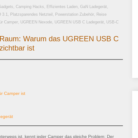
,
,
,
,
Gadgets
Camping Hacks
Effizientes Laden
GaN Ladegerät
,
,
,
 3.1
Platzsparendes Netzteil
Powerstation Zubehör
Reise
,
,
,
für Camper
UGREEN Nexode
UGREEN USB C Ladegerät
USB-C
em Raum: Warum das UGREEN USB C
ichtbar ist
r Camper ist
egerät
wegs ist, kennt jeder Camper das gleiche Problem: Der