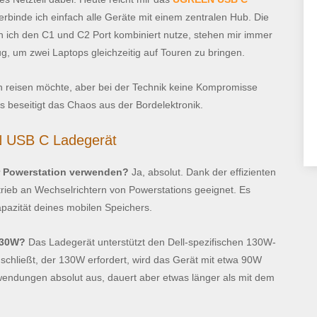
rbinde ich einfach alle Geräte mit einem zentralen Hub. Die
nn ich den C1 und C2 Port kombiniert nutze, stehen mir immer
 um zwei Laptops gleichzeitig auf Touren zu bringen.
sch reisen möchte, aber bei der Technik keine Kompromisse
es beseitigt das Chaos aus der Bordelektronik.
 USB C Ladegerät
r Powerstation verwenden?
Ja, absolut. Dank der effizienten
trieb an Wechselrichtern von Powerstations geeignet. Es
apazität deines mobilen Speichers.
 130W?
Das Ladegerät unterstützt den Dell-spezifischen 130W-
nschließt, der 130W erfordert, wird das Gerät mit etwa 90W
nwendungen absolut aus, dauert aber etwas länger als mit dem