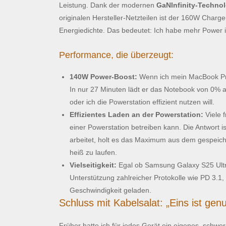
Leistung. Dank der modernen
GaNInfinity-Technol
originalen Hersteller-Netzteilen ist der 160W Charg
Energiedichte. Das bedeutet: Ich habe mehr Power 
Performance, die überzeugt:
140W Power-Boost:
Wenn ich mein MacBook Pro 
In nur 27 Minuten lädt er das Notebook von 0% a
oder ich die Powerstation effizient nutzen will.
Effizientes Laden an der Powerstation:
Viele 
einer Powerstation betreiben kann. Die Antwort 
arbeitet, holt es das Maximum aus dem gespeich
heiß zu laufen.
Vielseitigkeit:
Egal ob Samsung Galaxy S25 Ultra
Unterstützung zahlreicher Protokolle wie PD 3.1
Geschwindigkeit geladen.
Schluss mit Kabelsalat: „Eins ist gen
Früher hatte ich für jedes Gerät ein eigenes, schwer