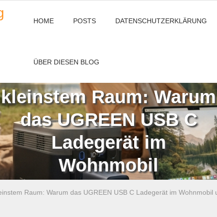
g
HOME
POSTS
DATENSCHUTZERKLÄRUNG
ÜBER DIESEN BLOG
Maximale Power auf
kleinstem Raum: Warum
das UGREEN USB C
Ladegerät im
Wohnmobil
unverzichtbar ist
leinstem Raum: Warum das UGREEN USB C Ladegerät im Wohnmobil un