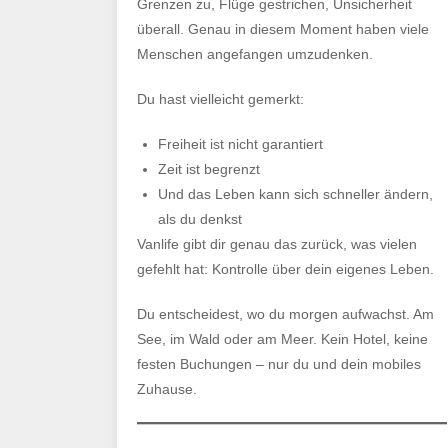
Corona
Grenzen zu, Flüge gestrichen, Unsicherheit
so
überall. Genau in diesem Moment haben viele
viele
Menschen angefangen umzudenken.
Menschen
Du hast vielleicht gemerkt:
Vanlife
und
Freiheit ist nicht garantiert
Wohnwagenlife
Zeit ist begrenzt
leben
Und das Leben kann sich schneller ändern,
als du denkst
Vanlife gibt dir genau das zurück, was vielen
gefehlt hat: Kontrolle über dein eigenes Leben.
Du entscheidest, wo du morgen aufwachst. Am
See, im Wald oder am Meer. Kein Hotel, keine
festen Buchungen – nur du und dein mobiles
Zuhause.