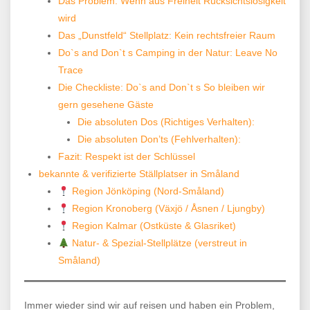
Das Problem: Wenn aus Freiheit Rücksichtslosigkeit
wird
Das „Dunstfeld“ Stellplatz: Kein rechtsfreier Raum
Do`s and Don`t s Camping in der Natur: Leave No
Trace
Die Checkliste: Do`s and Don`t s So bleiben wir
gern gesehene Gäste
Die absoluten Dos (Richtiges Verhalten):
Die absoluten Don’ts (Fehlverhalten):
Fazit: Respekt ist der Schlüssel
bekannte & verifizierte Ställplatser in Småland
Region Jönköping (Nord-Småland)
Region Kronoberg (Växjö / Åsnen / Ljungby)
Region Kalmar (Ostküste & Glasriket)
Natur- & Spezial-Stellplätze (verstreut in
Småland)
Immer wieder sind wir auf reisen und haben ein Problem,