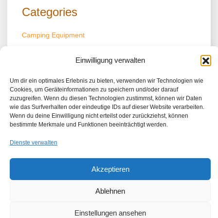
Categories
Camping Equipment
Capmgrounds/Campingplätze
Einwilligung verwalten
Destinations/Reiseziele
Um dir ein optimales Erlebnis zu bieten, verwenden wir Technologien wie
Information
Cookies, um Geräteinformationen zu speichern und/oder darauf
zuzugreifen. Wenn du diesen Technologien zustimmst, können wir Daten
Uncategorized
wie das Surfverhalten oder eindeutige IDs auf dieser Website verarbeiten.
Wenn du deine Einwilligung nicht erteilst oder zurückziehst, können
bestimmte Merkmale und Funktionen beeinträchtigt werden.
Dienste verwalten
© Copyright. All Right Reserved.
Akzeptieren
Proudly powered by WordPress
|
Theme: Refresh Blog by
Refresh
Themes
.
Ablehnen
Einstellungen ansehen