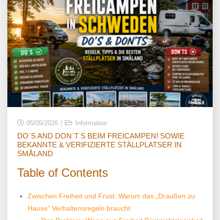
05/05/2026
Information
DO`S AND DON`T S BEIM FREICAMPEN! SOWIE
BEKANNTE & VERIFIZIERTE STÄLLPLATSER IN
SMÅLAND
Table of Contents
Zwischen Freiheit und Frust: Warum das „Draußen zu
Hause“ Verhaltensregeln braucht