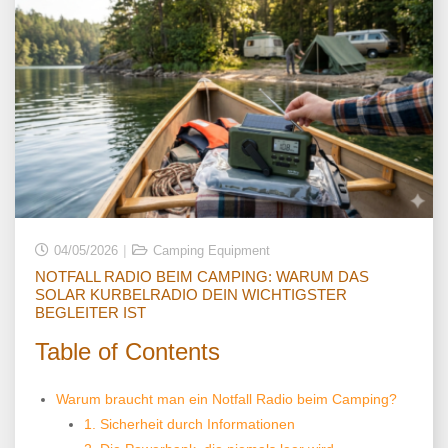
04/05/2026
Camping Equipment
NOTFALL RADIO BEIM CAMPING: WARUM DAS
SOLAR KURBELRADIO DEIN WICHTIGSTER
BEGLEITER IST
Table of Contents
Warum braucht man ein Notfall Radio beim Camping?
1. Sicherheit durch Informationen