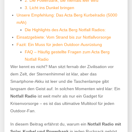
2. Die Powerbank, die niemals leer wird
3. Licht ins Dunkel bringen
Unsere Empfehlung: Das Acta Berg Kurbelradio (5000
mAh)
Die Highlights des Acta Berg Notfall Radios:
Einsatzgebiete: Vom Strand bis zur Notfallvorsorge
Fazit: Ein Muss für jeden Outdoor-Ausrüstung
FAQ – Häufig gestellte Fragen zum Acta Berg
Notfall Radio
Wer kennt es nicht? Man sitzt fernab der Zivilisation vor
dem Zelt, der Sternenhimmel ist klar, aber das
Smartphone-Akku ist leer und die Taschenlampe gibt
langsam den Geist auf. In solchen Momenten wird klar: Ein
Notfall Radio
ist weit mehr als nur ein Gadget für
Krisenvorsorge – es ist das ultimative Multitool für jeden
Outdoor-Fan.
In diesem Beitrag erfährst du, warum ein
Notfall Radio mit
Solar, Kurbel und Powerbank
in jeden Rucksack gehört,