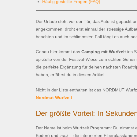
Häufig gestellte Fragen (FAQ)
Der Urlaub steht vor der Tür, das Auto ist gepackt u
angekommen, droht erst einmal der stressige Aufbau 
beachten und im schlimmsten Fall fängt es auch no
Genau hier kommt das
Camping mit Wurfzelt
ins S
up-Zelte von der Festival-Wiese zum echten Geheimt
die perfekte Ergänzung für deinen nächsten Roadtri
haben, erfährst du in diesem Artikel.
Nicht in der Liste enthalten ist das NORDMUT Wurfz
Nordmut Wurfzelt
Der größte Vorteil: In Sekunde
Der Name ist beim Wurfzelt Programm: Du nimmst es a
Boden) und
zack
– die integrierten Fiberglasstangen 