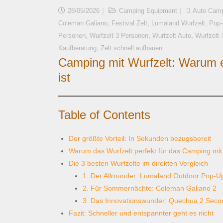
28/05/2026
Camping Equipment
Auto Cam
,
,
,
Coleman Galiano
Festival Zelt
Lumaland Wurfzelt
Pop-
,
,
,
Personen
Wurfzelt 3 Personen
Wurfzelt Auto
Wurfzelt 
,
Kaufberatung
Zelt schnell aufbauen
Camping mit Wurfzelt: Warum es
ist
Table of Contents
Der größte Vorteil: In Sekunden bezugsbereit
Warum das Wurfzelt perfekt für das Camping mit
Die 3 besten Wurfzelte im direkten Vergleich
1. Der Allrounder: Lumaland Outdoor Pop-Up
2. Für Sommernächte: Coleman Galiano 2
3. Das Innovationswunder: Quechua 2 Seco
Fazit: Schneller und entspannter geht es nicht