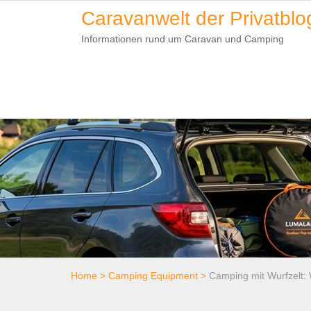
Skip
Caravanwelt der Privatblo
to
Informationen rund um Caravan und Camping
content
Home
>
Camping Equipment
>
Camping mit Wurfzelt: 